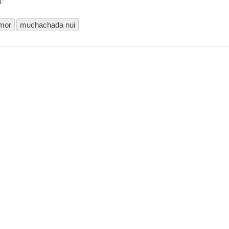
4:
mor
muchachada nui