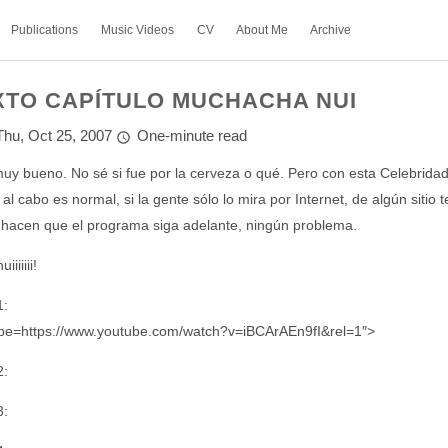
Publications
Music Videos
CV
About Me
Archive
XTO CAPÍTULO MUCHACHA NUI
Thu, Oct 25, 2007
One-minute read
uy bueno. No sé si fue por la cerveza o qué. Pero con esta Celebridad 
 y al cabo es normal, si la gente sólo lo mira por Internet, de algún siti
hacen que el programa siga adelante, ningún problema.
iiiiiii!
1:
ube=https://www.youtube.com/watch?v=iBCArAEn9fI&rel=1″>
2:
3: