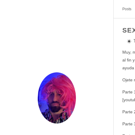
Posts
SE
Muy, m
al fin
ayuda 
Ojete nu
Parte 
[yout
Parte 
Parte 