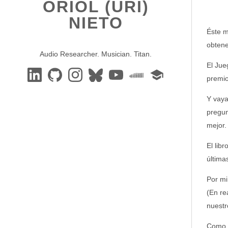
ORIOL (URI)
NIETO
Éste m
obtene
Audio Researcher. Musician. Titan.
El Jue
premio
Y vaya
pregun
mejor.
El lib
última
Por mi
(En re
nuestr
Como s