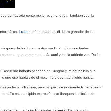
mpo que demasiada gente me lo recomendaba. También quería
Informática
,
Ludo
había hablado de él. Libro ganador de los
s después de leerlo, aún estoy medio aturdido con tantas
e la que te pregunta por qué estás aquí y hacia adónde vas. De la
 él. Recuerdo haberlo acabado en Hungría y, mientras leía sus
ijo que ése había sido el mejor libro que había leído nunca.
su pedestal allí arriba, pero sí que vale realmente la pena leerlo.
 entendéis esta estúpida expresión que flanquea los límites de
 saber de qué va un libro antes de leerlo. Pero sí os lo