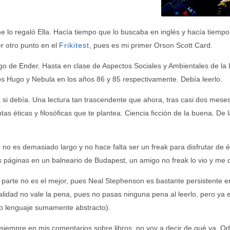
e lo regaló Ella. Hacía tiempo que lo buscaba en inglés y hacía tie
r otro punto en el
Frikitest
, pues es mi primer
Orson Scott Card
.
go de Ender
. Hasta en clase de
Aspectos Sociales y Ambientales de la 
s Hugo y Nebula en los años 86 y 85 respectivamente. Debía leerlo.
 si debía. Una lectura tan trascendente que ahora, tras casi dos mese
tas éticas y filosóficas que te plantea. Ciencia ficción de la buena. D
ro no es demasiado largo y no hace falta ser un freak para disfrutar de
s páginas en un balneario de Budapest, un amigo no freak lo vio y me d
 parte no es el mejor, pues Neal Stephenson es bastante persistente en 
alidad no vale la
pena
, pues no pasas ninguna
pena
al leerlo, pero ya
o lenguaje sumamente abstracto).
iempre en mis comentarios sobre libros, no voy a decir de qué va. Odio